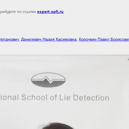
перейдите по ссылке
expert-spfi.ru
тепанович
,
Данилевич Надия Касимовна
,
Корочкин Павел Борисови