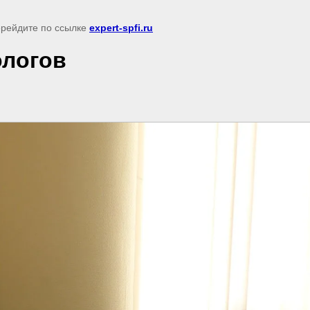
перейдите по ссылке
expert-spfi.ru
ологов